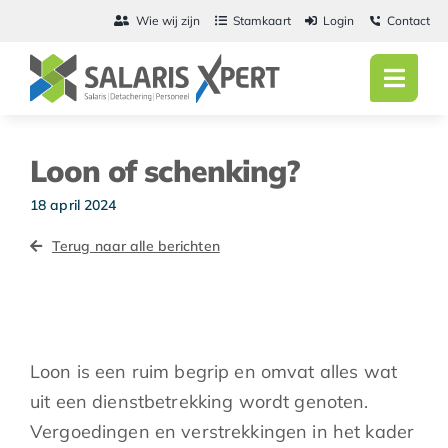
Ga
Wie wij zijn
Stamkaart
Login
Contact
naar
inhoud
Toggl
Navig
Home
Loon of schenking?
Salarisadmini
18 april 2024
Detachering
Terug naar alle berichten
Personeel
Vacatures
Loon is een ruim begrip en omvat alles wat
Actueel
uit een dienstbetrekking wordt genoten.
Vergoedingen en verstrekkingen in het kader