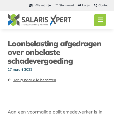
Ga
Wie wij zijn
Stamkaart
Login
Contact
naar
inhoud
Toggl
Navig
Home
Loonbelasting afgedragen
Salarisadmini
over onbelaste
schadevergoeding
Detachering
17 maart 2022
Personeel
Terug naar alle berichten
Vacatures
Actueel
Aan een voormalige politiemedewerker is in