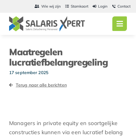
Ga
Wie wij zijn
Stamkaart
Login
Contact
naar
inhoud
Toggl
Navig
Home
Maatregelen
Salarisadmini
lucratiefbelangregeling
Detachering
17 september 2025
Terug naar alle berichten
Personeel
Vacatures
Actueel
Managers in private equity en soortgelijke
constructies kunnen via een lucratief belang