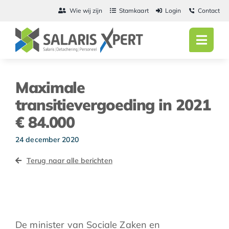
Ga
Wie wij zijn
Stamkaart
Login
Contact
naar
inhoud
Toggl
Navig
Home
Maximale
Salarisadmini
transitievergoeding in 2021
€ 84.000
Detachering
24 december 2020
Personeel
Terug naar alle berichten
Vacatures
Actueel
De minister van Sociale Zaken en