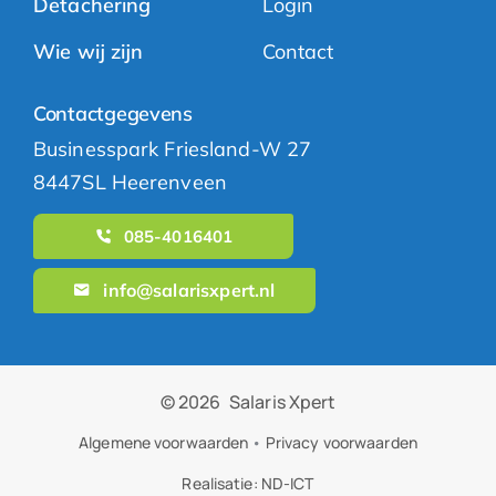
Detachering
Login
Wie wij zijn
Contact
Contactgegevens
Businesspark Friesland-W 27
8447SL Heerenveen
085-4016401
info@salarisxpert.nl
© 2026
Salaris Xpert
Algemene voorwaarden
•
Privacy voorwaarden
Realisatie:
ND-ICT