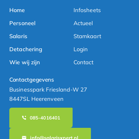
Home
Infosheets
Personeel
Actueel
Salaris
Stamkaart
Detachering
Login
Wie wij zijn
Contact
Contactgegevens
Businesspark Friesland-W 27
8447SL Heerenveen
085-4016401
info@salarisxpert.nl