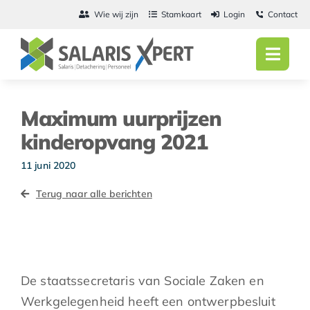
Ga
Wie wij zijn
Stamkaart
Login
Contact
naar
inhoud
Toggl
Navig
Home
Maximum uurprijzen
Salarisadmini
kinderopvang 2021
Detachering
11 juni 2020
Terug naar alle berichten
Personeel
Vacatures
Actueel
De staatssecretaris van Sociale Zaken en
Werkgelegenheid heeft een ontwerpbesluit