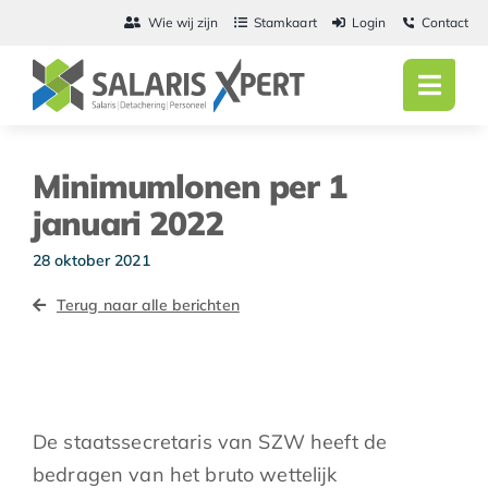
Ga
Wie wij zijn
Stamkaart
Login
Contact
naar
inhoud
Toggl
Navig
Home
Minimumlonen per 1
Salarisadmini
januari 2022
Detachering
28 oktober 2021
Terug naar alle berichten
Personeel
Vacatures
Actueel
De staatssecretaris van SZW heeft de
bedragen van het bruto wettelijk