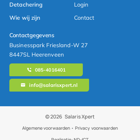
Detachering
Login
Wie wij zijn
Contact
Contactgegevens
Businesspark Friesland-W 27
8447SL Heerenveen
085-4016401
info@salarisxpert.nl
© 2026
Salaris Xpert
Algemene voorwaarden
•
Privacy voorwaarden
Realisatie:
ND-ICT