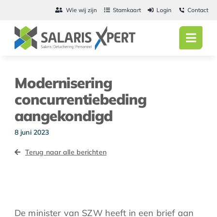
Ga
Wie wij zijn
Stamkaart
Login
Contact
naar
inhoud
Toggl
Navig
Home
Modernisering
Salarisadmini
concurrentiebeding
aangekondigd
Detachering
8 juni 2023
Personeel
Terug naar alle berichten
Vacatures
Actueel
De minister van SZW heeft in een brief aan