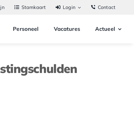
ijn
Stamkaart
Login
Contact
Personeel
Vacatures
Actueel
astingschulden