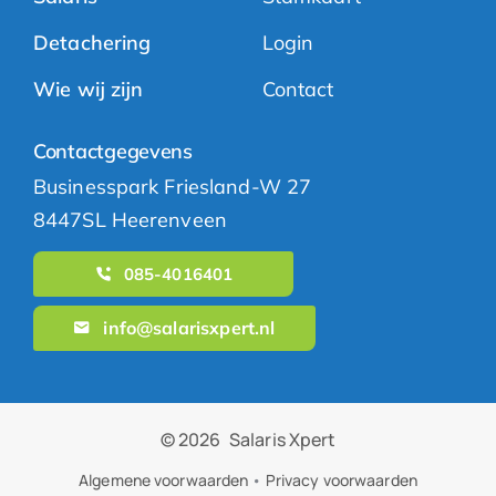
Detachering
Login
Wie wij zijn
Contact
Contactgegevens
Businesspark Friesland-W 27
8447SL Heerenveen
085-4016401
info@salarisxpert.nl
© 2026
Salaris Xpert
Algemene voorwaarden
•
Privacy voorwaarden