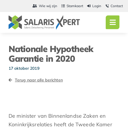
Ga
Wie wij zijn
Stamkaart
Login
Contact
naar
inhoud
Toggl
Navig
Home
Nationale Hypotheek
Salarisadmini
Garantie in 2020
Detachering
17 oktober 2019
Terug naar alle berichten
Personeel
Vacatures
Actueel
De minister van Binnenlandse Zaken en
Koninkrijksrelaties heeft de Tweede Kamer