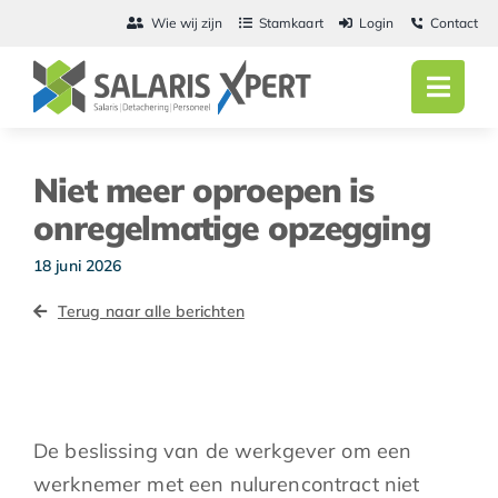
Ga
Wie wij zijn
Stamkaart
Login
Contact
naar
inhoud
Toggl
Navig
Home
Niet meer oproepen is
Salarisadmini
onregelmatige opzegging
Detachering
18 juni 2026
Terug naar alle berichten
Personeel
Vacatures
Actueel
De beslissing van de werkgever om een
werknemer met een nulurencontract niet