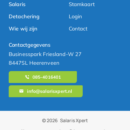
Salaris
Stamkaart
Detachering
Login
Wie wij zijn
Contact
Contactgegevens
Businesspark Friesland-W 27
8447SL Heerenveen
085-4016401
info@salarisxpert.nl
© 2026
Salaris Xpert