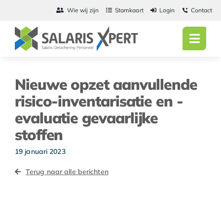
Ga
Wie wij zijn
Stamkaart
Login
Contact
naar
inhoud
Toggl
Navig
Home
Nieuwe opzet aanvullende
Salarisadmini
risico-inventarisatie en -
evaluatie gevaarlijke
Detachering
stoffen
Personeel
19 januari 2023
Vacatures
Terug naar alle berichten
Actueel