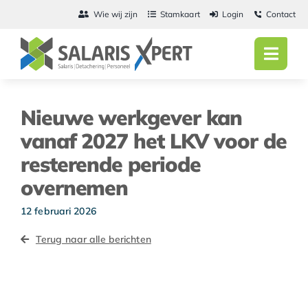
Ga
Wie wij zijn
Stamkaart
Login
Contact
naar
inhoud
Toggl
Navig
Home
Nieuwe werkgever kan
Salarisadmini
vanaf 2027 het LKV voor de
resterende periode
Detachering
overnemen
Personeel
12 februari 2026
Vacatures
Terug naar alle berichten
Actueel