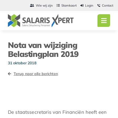
Ga
Wie wij zijn
Stamkaart
Login
Contact
naar
inhoud
Toggl
Navig
Home
Nota van wijziging
Salarisadmini
Belastingplan 2019
Detachering
31 oktober 2018
Terug naar alle berichten
Personeel
Vacatures
Actueel
De staatssecretaris van Financiën heeft een