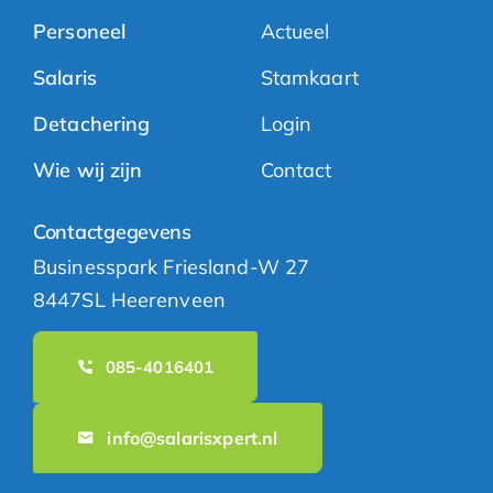
Personeel
Actueel
Salaris
Stamkaart
Detachering
Login
Wie wij zijn
Contact
Contactgegevens
Businesspark Friesland-W 27
8447SL Heerenveen
085-4016401
info@salarisxpert.nl