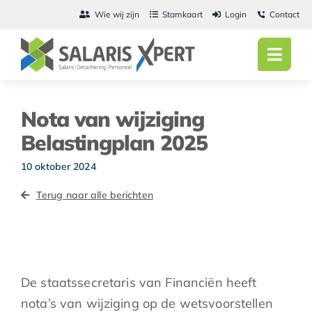
Ga
Wie wij zijn
Stamkaart
Login
Contact
naar
inhoud
Toggl
Navig
Home
Nota van wijziging
Salarisadmini
Belastingplan 2025
Detachering
10 oktober 2024
Terug naar alle berichten
Personeel
Vacatures
Actueel
De staatssecretaris van Financiën heeft
nota’s van wijziging op de wetsvoorstellen