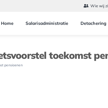
Wie wij z
Home
Salarisadministratie
Detachering
etsvoorstel toekomst pe
mst pensioenen