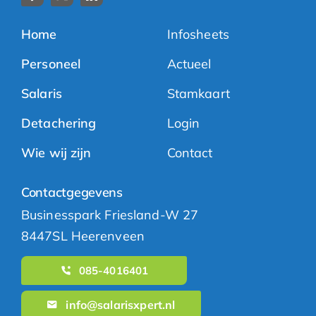
Home
Infosheets
Personeel
Actueel
Salaris
Stamkaart
Detachering
Login
Wie wij zijn
Contact
Contactgegevens
Businesspark Friesland-W 27
8447SL Heerenveen
085-4016401
info@salarisxpert.nl