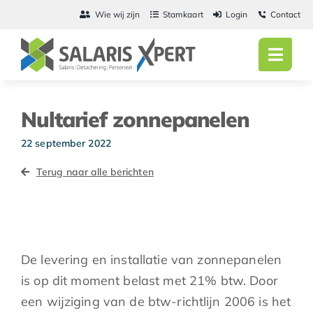
Ga
Wie wij zijn
Stamkaart
Login
Contact
naar
inhoud
Toggl
Navig
Home
Nultarief zonnepanelen
Salarisadmini
22 september 2022
Detachering
Terug naar alle berichten
Personeel
Vacatures
De levering en installatie van zonnepanelen
Actueel
is op dit moment belast met 21% btw. Door
een wijziging van de btw-richtlijn 2006 is het