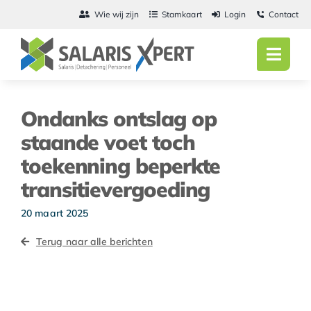
Ga
Wie wij zijn
Stamkaart
Login
Contact
naar
inhoud
Toggl
Navig
Home
Ondanks ontslag op
Salarisadmini
staande voet toch
toekenning beperkte
Detachering
transitievergoeding
Personeel
20 maart 2025
Vacatures
Terug naar alle berichten
Actueel