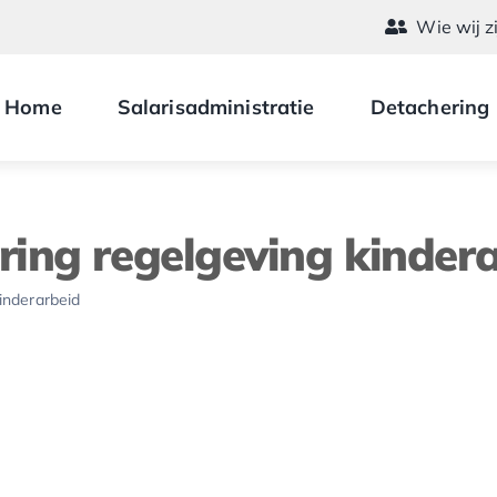
Wie wij z
Home
Salarisadministratie
Detachering
ing regelgeving kinder
inderarbeid