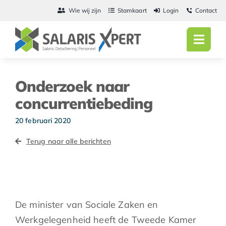
Ga
Wie wij zijn
Stamkaart
Login
Contact
naar
inhoud
Toggl
Navig
Home
Onderzoek naar
Salarisadmini
concurrentiebeding
Detachering
20 februari 2020
Terug naar alle berichten
Personeel
Vacatures
Actueel
De minister van Sociale Zaken en
Werkgelegenheid heeft de Tweede Kamer