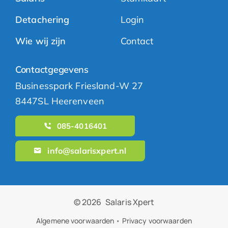
Detachering
Login
Wie wij zijn
Contact
Contactgegevens
Businesspark Friesland-W 27
8447SL Heerenveen
085-4016401
info@salarisxpert.nl
© 2026
Salaris Xpert
Algemene voorwaarden
•
Privacy voorwaarden