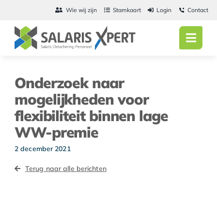
Ga
Wie wij zijn
Stamkaart
Login
Contact
naar
inhoud
Toggl
Navig
Home
Onderzoek naar
Salarisadmini
mogelijkheden voor
flexibiliteit binnen lage
Detachering
WW-premie
Personeel
2 december 2021
Vacatures
Terug naar alle berichten
Actueel