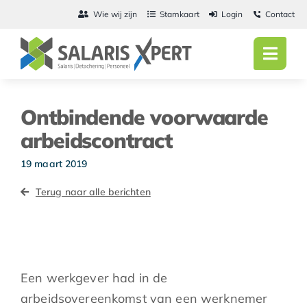
Ga
Wie wij zijn
Stamkaart
Login
Contact
naar
inhoud
Toggl
Navig
Home
Ontbindende voorwaarde
Salarisadmini
arbeidscontract
Detachering
19 maart 2019
Terug naar alle berichten
Personeel
Vacatures
Actueel
Een werkgever had in de
arbeidsovereenkomst van een werknemer