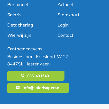
Personeel
Actueel
Salaris
Stamkaart
Detachering
Login
Wie wij zijn
Contact
Contactgegevens
Businesspark Friesland-W 27
8447SL Heerenveen
085-4016401
info@salarisxpert.nl