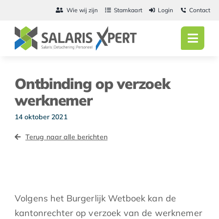
Ga
Wie wij zijn
Stamkaart
Login
Contact
naar
inhoud
Toggl
Navig
Home
Ontbinding op verzoek
Salarisadmini
werknemer
Detachering
14 oktober 2021
Terug naar alle berichten
Personeel
Vacatures
Actueel
Volgens het Burgerlijk Wetboek kan de
kantonrechter op verzoek van de werknemer