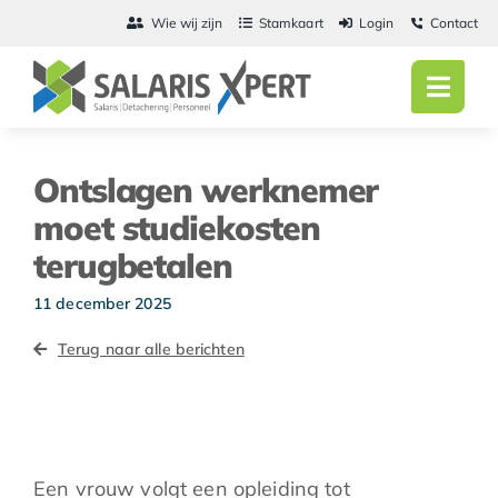
Ga
Wie wij zijn
Stamkaart
Login
Contact
naar
inhoud
Toggl
Navig
Home
Ontslagen werknemer
Salarisadmini
moet studiekosten
terugbetalen
Detachering
11 december 2025
Personeel
Terug naar alle berichten
Vacatures
Actueel
Een vrouw volgt een opleiding tot