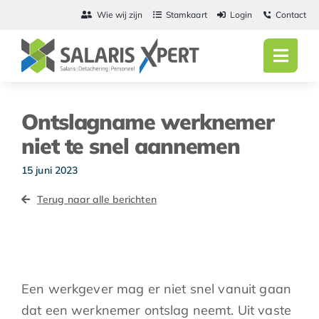
Ga
Wie wij zijn
Stamkaart
Login
Contact
naar
inhoud
Toggl
Navig
Home
Ontslagname werknemer
Salarisadmini
niet te snel aannemen
Detachering
15 juni 2023
Terug naar alle berichten
Personeel
Vacatures
Actueel
Een werkgever mag er niet snel vanuit gaan
dat een werknemer ontslag neemt. Uit vaste