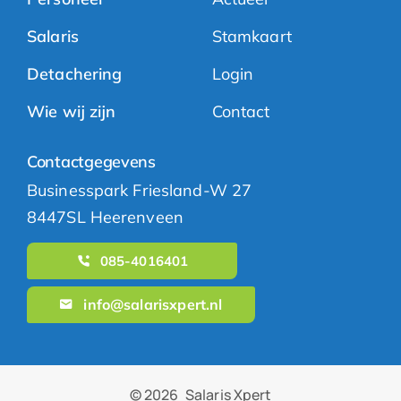
Salaris
Stamkaart
Detachering
Login
Wie wij zijn
Contact
Contactgegevens
Businesspark Friesland-W 27
8447SL Heerenveen
085-4016401
info@salarisxpert.nl
© 2026
Salaris Xpert