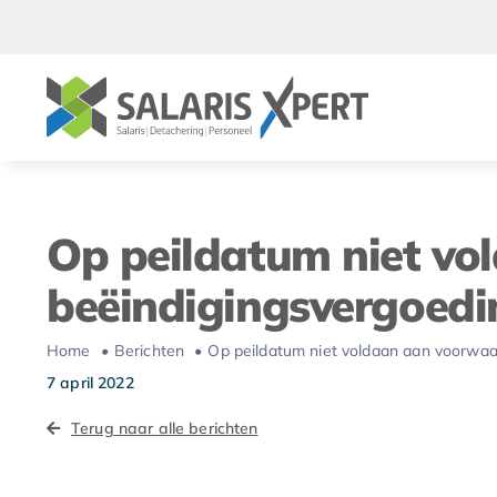
Ga
naar
inhoud
Op peildatum niet vo
beëindigingsvergoedi
Home
Berichten
Op peildatum niet voldaan aan voorwaa
7 april 2022
Terug naar alle berichten