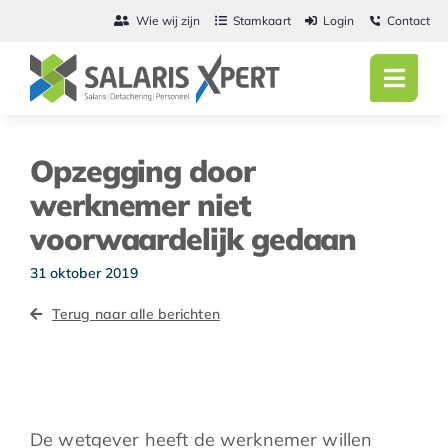
Ga
Wie wij zijn
Stamkaart
Login
Contact
naar
inhoud
Toggl
Navig
Home
Opzegging door
Salarisadmini
werknemer niet
voorwaardelijk gedaan
Detachering
31 oktober 2019
Personeel
Terug naar alle berichten
Vacatures
Actueel
De wetgever heeft de werknemer willen