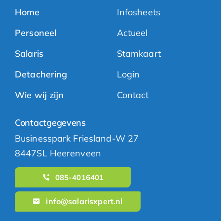
Home
Infosheets
Personeel
Actueel
Salaris
Stamkaart
Detachering
Login
Wie wij zijn
Contact
Contactgegevens
Businesspark Friesland-W 27
8447SL Heerenveen
085-4016401
info@salarisxpert.nl