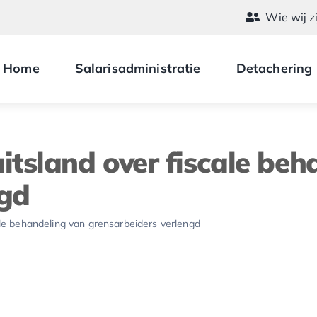
Wie wij z
Home
Salarisadministratie
Detachering
tsland over fiscale beh
ngd
le behandeling van grensarbeiders verlengd