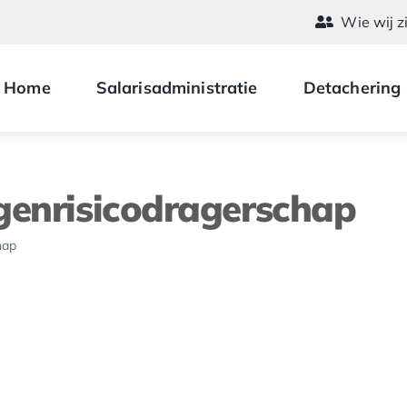
Wie wij z
Home
Salarisadministratie
Detachering
genrisicodragerschap
hap