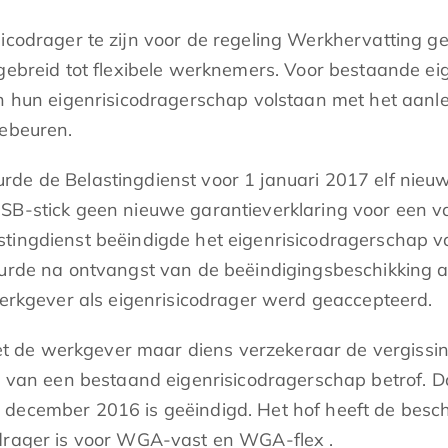
sicodrager te zijn voor de regeling Werkhervatting g
tgebreid tot flexibele werknemers. Voor bestaande e
an hun eigenrisicodragerschap volstaan met het aanl
gebeuren.
rde de Belastingdienst voor 1 januari 2017 elf nieuw
B-stick geen nieuwe garantieverklaring voor een van
stingdienst beëindigde het eigenrisicodragerschap
uurde na ontvangst van de beëindigingsbeschikking a
 werkgever als eigenrisicodrager werd geaccepteerd.
 de werkgever maar diens verzekeraar de vergissin
ng van een bestaand eigenrisicodragerschap betrof. 
december 2016 is geëindigd. Het hof heeft de besch
odrager is voor WGA-vast en WGA-flex .