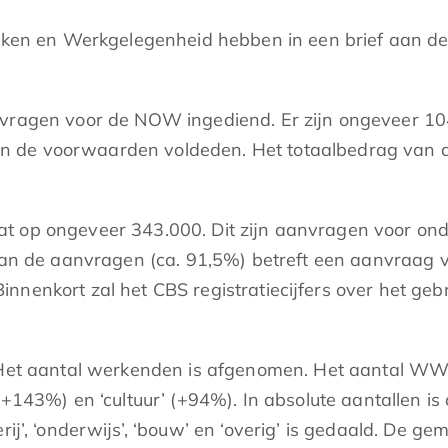
 zaken en Werkgelegenheid hebben in een brief aan 
aanvragen voor de NOW ingediend. Er zijn ongeveer
 de voorwaarden voldeden. Het totaalbedrag van de
t op ongeveer 343.000. Dit zijn aanvragen voor ond
l van de aanvragen (ca. 91,5%) betreft een aanvraag
nenkort zal het CBS registratiecijfers over het gebr
. Het aantal werkenden is afgenomen. Het aantal WW-
(+143%) en ‘cultuur’ (+94%). In absolute aantallen i
rij’, ‘onderwijs’, ‘bouw’ en ‘overig’ is gedaald. De 