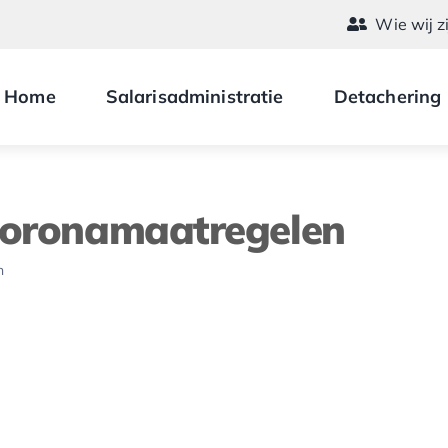
Wie wij z
Home
Salarisadministratie
Detachering
coronamaatregelen
n