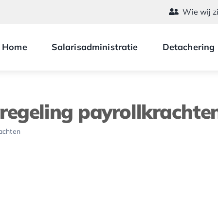
Wie wij z
Home
Salarisadministratie
Detachering
regeling payrollkrachte
rachten