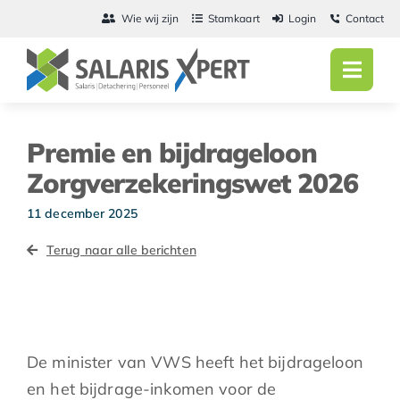
Ga
Wie wij zijn
Stamkaart
Login
Contact
naar
inhoud
Toggl
Navig
Home
Premie en bijdrageloon
Salarisadmini
Zorgverzekeringswet 2026
Detachering
11 december 2025
Terug naar alle berichten
Personeel
Vacatures
Actueel
De minister van VWS heeft het bijdrageloon
en het bijdrage-inkomen voor de