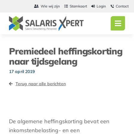
Ga
Wie wij zijn
Stamkaart
Login
Contact
naar
inhoud
Toggl
Navig
Home
Premiedeel heffingskorting
Salarisadmini
naar tijdsgelang
Detachering
17 april 2019
Terug naar alle berichten
Personeel
Vacatures
Actueel
De algemene heffingskorting bevat een
inkomstenbelasting- en een