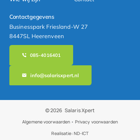
Contactgegevens
Businesspark Friesland-W 27
8447SL Heerenveen
085-4016401
info@salarisxpert.nl
© 2026
Salaris Xpert
Algemene voorwaarden
•
Privacy voorwaarden
Realisatie:
ND-ICT