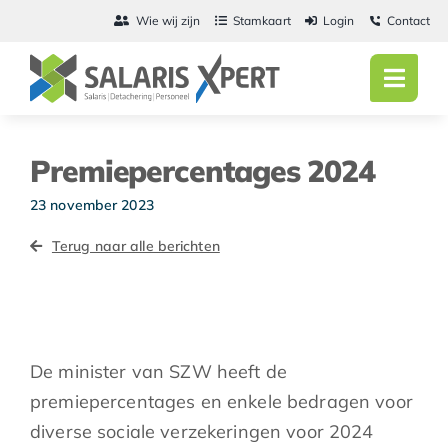
Ga
Wie wij zijn
Stamkaart
Login
Contact
naar
inhoud
Toggl
Navig
Home
Premiepercentages 2024
Salarisadmini
23 november 2023
Detachering
Terug naar alle berichten
Personeel
Vacatures
De minister van SZW heeft de
Actueel
premiepercentages en enkele bedragen voor
diverse sociale verzekeringen voor 2024