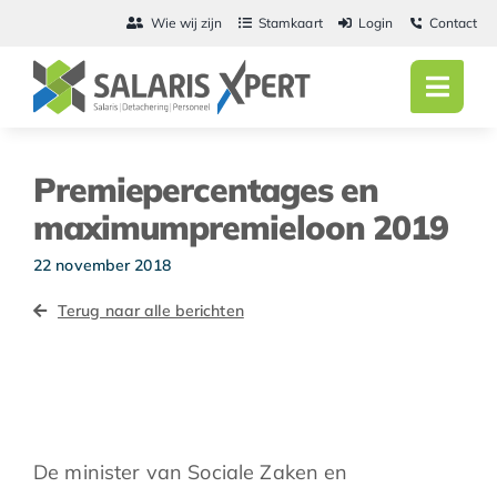
Ga
Wie wij zijn
Stamkaart
Login
Contact
naar
inhoud
Toggl
Navig
Home
Premiepercentages en
Salarisadmini
maximumpremieloon 2019
Detachering
22 november 2018
Terug naar alle berichten
Personeel
Vacatures
Actueel
De minister van Sociale Zaken en