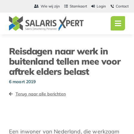
Ga
Wie wij zijn
Stamkaart
Login
Contact
naar
inhoud
Toggl
Navig
Home
Reisdagen naar werk in
Salarisadmini
buitenland tellen mee voor
aftrek elders belast
Detachering
6 maart 2019
Personeel
Terug naar alle berichten
Vacatures
Actueel
Een inwoner van Nederland, die werkzaam