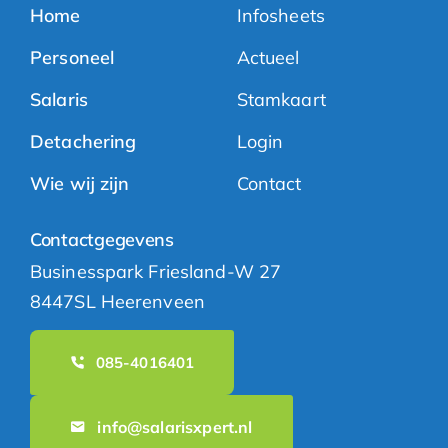
Home
Infosheets
Personeel
Actueel
Salaris
Stamkaart
Detachering
Login
Wie wij zijn
Contact
Contactgegevens
Businesspark Friesland-W 27
8447SL Heerenveen
085-4016401
info@salarisxpert.nl