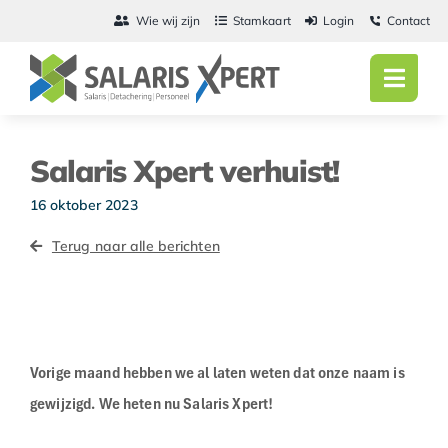
Ga
Wie wij zijn
Stamkaart
Login
Contact
naar
inhoud
Toggl
Navig
Home
Salaris Xpert verhuist!
Salarisadmini
16 oktober 2023
Detachering
Terug naar alle berichten
Personeel
Vacatures
Vorige maand hebben we al laten weten dat onze naam is
Actueel
gewijzigd. We heten nu Salaris Xpert!