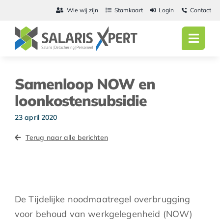
Ga
Wie wij zijn
Stamkaart
Login
Contact
naar
inhoud
Toggl
Navig
Home
Samenloop NOW en
Salarisadmini
loonkostensubsidie
Detachering
23 april 2020
Terug naar alle berichten
Personeel
Vacatures
Actueel
De Tijdelijke noodmaatregel overbrugging
voor behoud van werkgelegenheid (NOW)