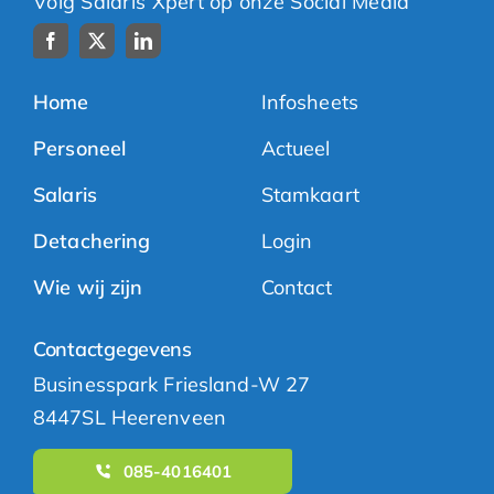
Volg Salaris Xpert op onze Social Media
Home
Infosheets
Personeel
Actueel
Salaris
Stamkaart
Detachering
Login
Wie wij zijn
Contact
Contactgegevens
Businesspark Friesland-W 27
8447SL Heerenveen
085-4016401