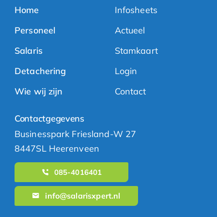
Home
Infosheets
Personeel
Actueel
Salaris
Stamkaart
Detachering
Login
Wie wij zijn
Contact
Contactgegevens
Businesspark Friesland-W 27
8447SL Heerenveen
085-4016401
info@salarisxpert.nl