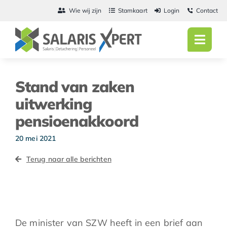
Ga
Wie wij zijn
Stamkaart
Login
Contact
naar
inhoud
Toggl
Navig
Home
Stand van zaken
Salarisadmini
uitwerking
pensioenakkoord
Detachering
20 mei 2021
Personeel
Terug naar alle berichten
Vacatures
Actueel
De minister van SZW heeft in een brief aan