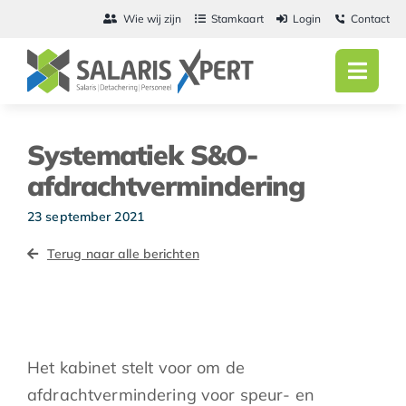
Ga
Wie wij zijn
Stamkaart
Login
Contact
naar
inhoud
Toggl
Navig
Home
Systematiek S&O-
Salarisadmini
afdrachtvermindering
Detachering
23 september 2021
Terug naar alle berichten
Personeel
Vacatures
Actueel
Het kabinet stelt voor om de
afdrachtvermindering voor speur- en