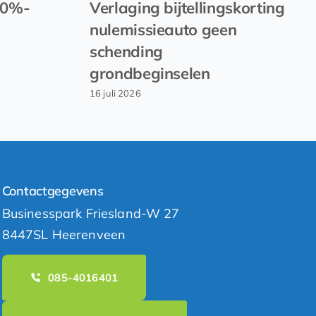
30%-
Verlaging bijtellingskorting
nulemissieauto geen
schending
grondbeginselen
16 juli 2026
Contactgegevens
Businesspark Friesland-W 27
8447SL Heerenveen
085-4016401