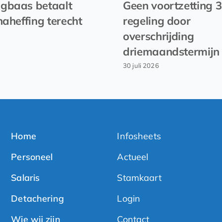
gbaas betaalt
Geen voortzetting 
naheffing terecht
regeling door
overschrijding
driemaandstermijn
30 juli 2026
Home
Infosheets
Personeel
Actueel
Salaris
Stamkaart
Detachering
Login
Wie wij zijn
Contact