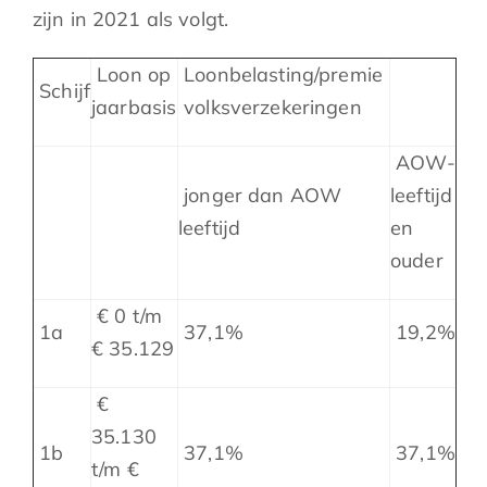
zijn in 2021 als volgt.
Loon op
Loonbelasting/premie
Schijf
jaarbasis
volksverzekeringen
AOW-
jonger dan AOW
leeftijd
leeftijd
en
ouder
€ 0 t/m
1a
37,1%
19,2%
€ 35.129
€
35.130
1b
37,1%
37,1%
t/m €