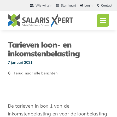
Ga
Wie wij zijn
Stamkaart
Login
Contact
naar
inhoud
Toggl
Navig
Home
Tarieven loon- en
Salarisadmini
inkomstenbelasting
Detachering
7 januari 2021
Terug naar alle berichten
Personeel
Vacatures
Actueel
De tarieven in box 1 van de
inkomstenbelasting en voor de loonbelasting