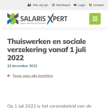
Ga
Wie wij zijn
Stamkaart
Login
Contact
naar
inhoud
Toggl
Navig
Home
Thuiswerken en sociale
Salarisadmini
verzekering vanaf 1 juli
2022
Detachering
22 december 2022
Personeel
Terug naar alle berichten
Vacatures
Actueel
Op 1 juli 2022 is het coronabeleid van de