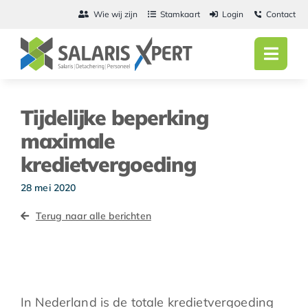
Ga
Wie wij zijn
Stamkaart
Login
Contact
naar
inhoud
Toggl
Navig
Home
Tijdelijke beperking
Salarisadmini
maximale
kredietvergoeding
Detachering
28 mei 2020
Personeel
Terug naar alle berichten
Vacatures
Actueel
In Nederland is de totale kredietvergoeding