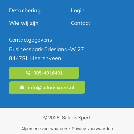
Detachering
Login
Wie wij zijn
Contact
Contactgegevens
Businesspark Friesland-W 27
8447SL Heerenveen
085-4016401
info@salarisxpert.nl
© 2026
Salaris Xpert
Algemene voorwaarden
•
Privacy voorwaarden