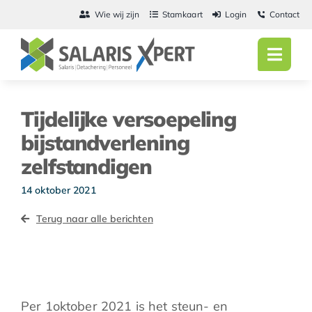
Ga
Wie wij zijn
Stamkaart
Login
Contact
naar
inhoud
Toggl
Navig
Home
Tijdelijke versoepeling
Salarisadmini
bijstandverlening
zelfstandigen
Detachering
14 oktober 2021
Personeel
Terug naar alle berichten
Vacatures
Actueel
Per 1oktober 2021 is het steun- en