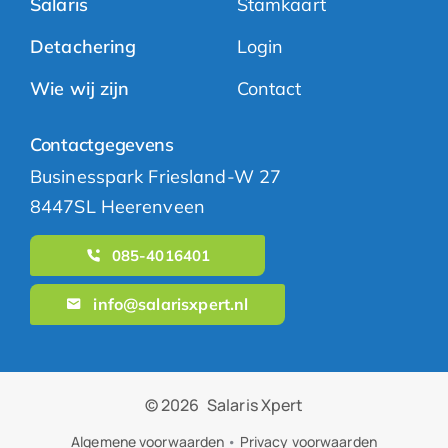
Salaris
Stamkaart
Detachering
Login
Wie wij zijn
Contact
Contactgegevens
Businesspark Friesland-W 27
8447SL Heerenveen
085-4016401
info@salarisxpert.nl
© 2026
Salaris Xpert
Algemene voorwaarden
•
Privacy voorwaarden