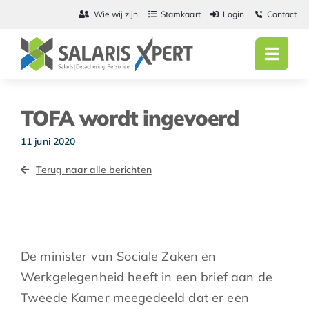
Ga
Wie wij zijn
Stamkaart
Login
Contact
naar
inhoud
Toggl
Navig
Home
TOFA wordt ingevoerd
Salarisadmini
11 juni 2020
Detachering
Terug naar alle berichten
Personeel
Vacatures
De minister van Sociale Zaken en
Actueel
Werkgelegenheid heeft in een brief aan de
Tweede Kamer meegedeeld dat er een