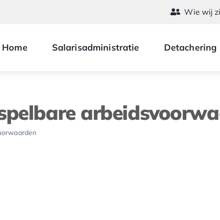
Wie wij z
Home
Salarisadministratie
Detachering
rspelbare arbeidsvoorw
voorwaarden