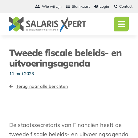
Ga
Wie wij zijn
Stamkaart
Login
Contact
naar
inhoud
Toggl
Navig
Home
Tweede fiscale beleids- en
Salarisadmini
uitvoeringsagenda
Detachering
11 mei 2023
Terug naar alle berichten
Personeel
Vacatures
Actueel
De staatssecretaris van Financiën heeft de
tweede fiscale beleids- en uitvoeringsagenda