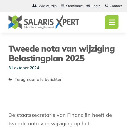
Ga
Wie wij zijn
Stamkaart
Login
Contact
naar
inhoud
Toggl
Navig
Home
Tweede nota van wijziging
Salarisadmini
Belastingplan 2025
Detachering
31 oktober 2024
Terug naar alle berichten
Personeel
Vacatures
Actueel
De staatssecretaris van Financiën heeft de
tweede nota van wijziging op het