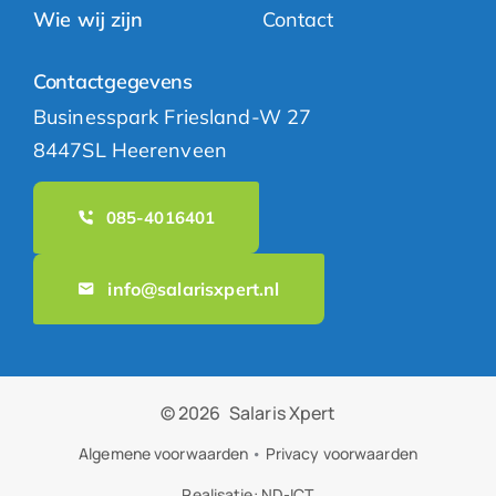
Wie wij zijn
Contact
Contactgegevens
Businesspark Friesland-W 27
8447SL Heerenveen
085-4016401
info@salarisxpert.nl
© 2026
Salaris Xpert
Algemene voorwaarden
•
Privacy voorwaarden
Realisatie:
ND-ICT