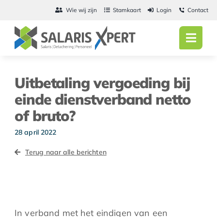
Ga
Wie wij zijn
Stamkaart
Login
Contact
naar
inhoud
Toggl
Navig
Home
Uitbetaling vergoeding bij
Salarisadmini
einde dienstverband netto
of bruto?
Detachering
28 april 2022
Personeel
Terug naar alle berichten
Vacatures
Actueel
In verband met het eindigen van een