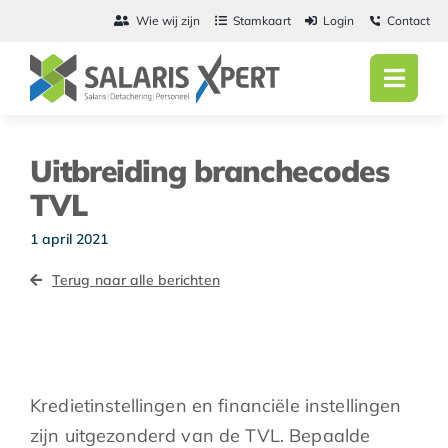
Ga
Wie wij zijn
Stamkaart
Login
Contact
naar
inhoud
Toggl
Navig
Home
Uitbreiding branchecodes
Salarisadmini
TVL
Detachering
1 april 2021
Terug naar alle berichten
Personeel
Vacatures
Actueel
Kredietinstellingen en financiële instellingen
zijn uitgezonderd van de TVL. Bepaalde